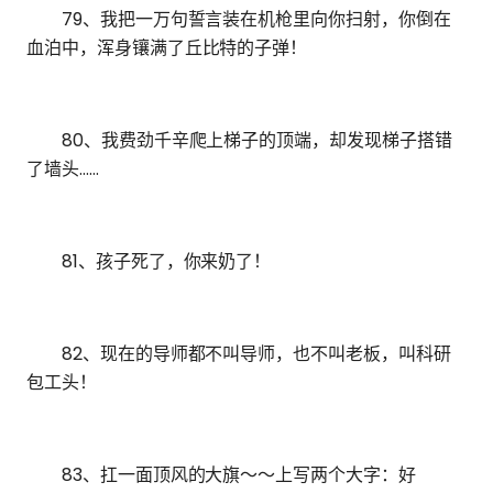
79、我把一万句誓言装在机枪里向你扫射，你倒在
血泊中，浑身镶满了丘比特的子弹！
80、我费劲千辛爬上梯子的顶端，却发现梯子搭错
了墙头……
81、孩子死了，你来奶了！
82、现在的导师都不叫导师，也不叫老板，叫科研
包工头！
83、扛一面顶风的大旗～～上写两个大字：好