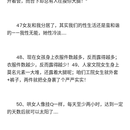
开着会，而台下却总有人在摸你大腿！”
47女友和我分居了，其实我们的性生活还是蛮和谐
的——我性无能，她性冷淡……
48、现在女孩身上衣服件数越多，反而露得越多；
衣服件数越少，反而露得越少！49、人家文院女生身上
莫名元素一大堆，还露着大腿呢；咱们工院女生就外套
+裤子，两件就把全身裹了个严严实实！
50、哄女人像挂Q一样，每天至少两小时，达到一定
的天数后就可以太阳了……