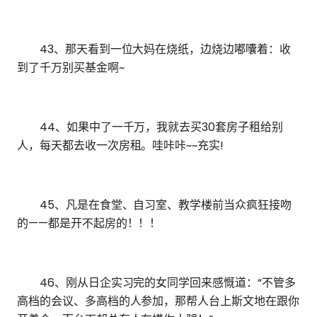
43、那天看到一位大妈在烧纸，边烧边嘟囔着：收
到了千万别买基金啊~
44、如果中了一千万，我就去买30套房子租给别
人，每天都去收一次房租。哇咔咔~~充实!
45、凡是在食堂、自习室、教学楼前当众疯狂接吻
的——都是开不起房的！！！
46、刚从日企实习完的女同学回来感慨道：“不管多
高档的会议、多高档的人参加，那帮人台上斯文地在跟你