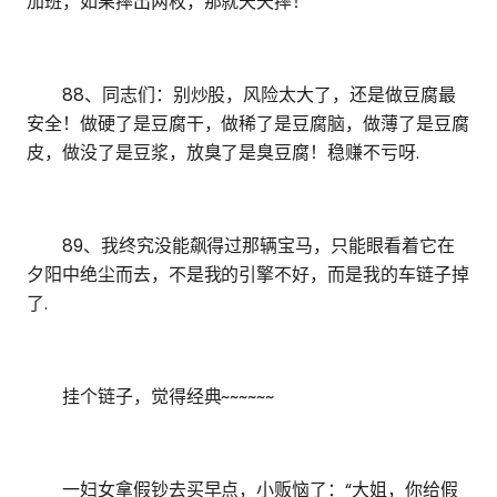
加班，如果摔出两枚，那就天天摔！
88、同志们：别炒股，风险太大了，还是做豆腐最
安全！做硬了是豆腐干，做稀了是豆腐脑，做薄了是豆腐
皮，做没了是豆浆，放臭了是臭豆腐！稳赚不亏呀.
89、我终究没能飙得过那辆宝马，只能眼看着它在
夕阳中绝尘而去，不是我的引擎不好，而是我的车链子掉
了.
挂个链子，觉得经典~~~~~~
一妇女拿假钞去买早点，小贩恼了：“大姐，你给假