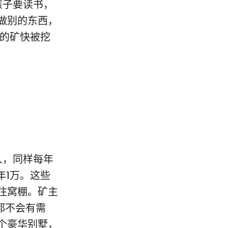
孩子要读书，
做别的东西，
方的矿快被挖
人，同样每年
年1万。这些
住窝棚。矿主
都不会有需
个豪华别墅，