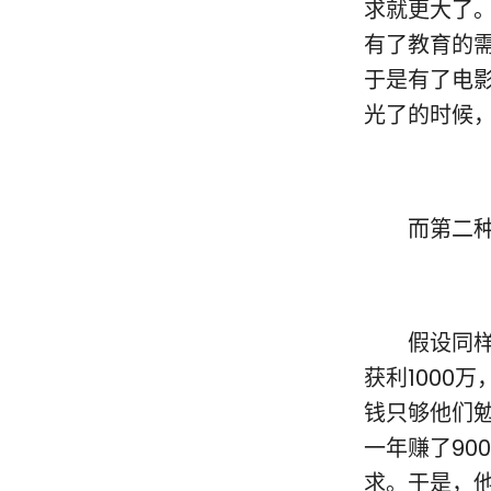
求就更大了。
有了教育的
于是有了电
光了的时候，
而第二种
0
假设同样发
获利1000
钱只够他们
一年赚了90
求。于是，