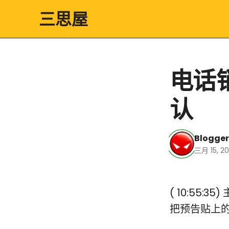
三思屋
电话
认
Blogger
三月 15, 2
( 10:55
把预告贴上