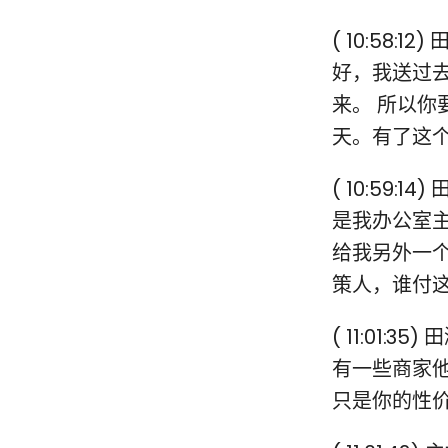
( 10:58
好，我送过
来。 所以
天。有了这
( 10:59
是我办公室
给我另外一
策人，谁付
( 11:01
有一些商家
0
只是你的性