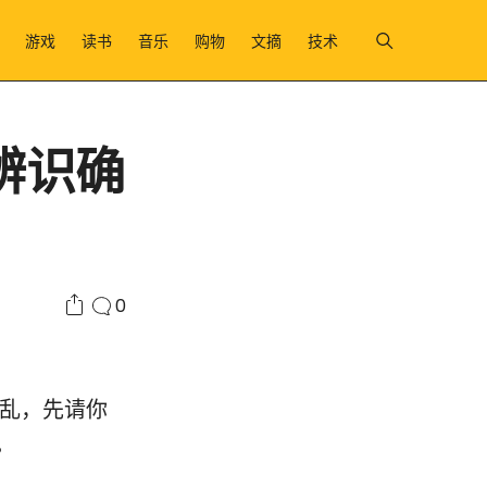
游戏
读书
音乐
购物
文摘
技术
辨识确
0
点乱，先请你
。