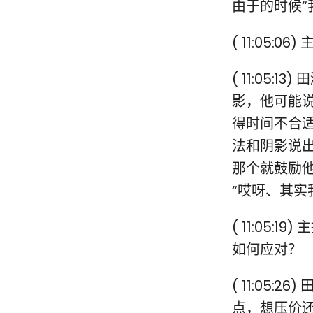
由于的时候“
( 11:05:
( 11:05
影，他可能
得时间不合
法和阴影说
那个就鼓励
“哎呀、其实
( 11:05
如何应对？
( 11:05
点，想压价