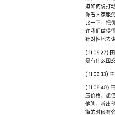
道如何说打
你看人家服
比一下，把
许我们做得
针对性地去
( 11:06
是有什么困
( 11:06
( 11:06
压价格，想
他聊，听出
街的时候有