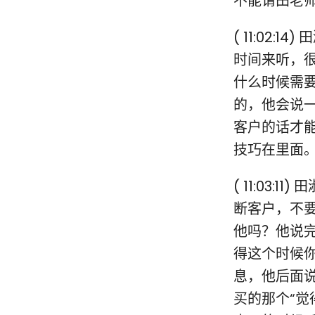
不能请田老
( 11:02
时间来听，
什么时候需
的，他会说
客户的话才
技巧在里面
( 11:03
断客户，不
他吗？他说
得这个时候
息，他后面
买的那个“觉