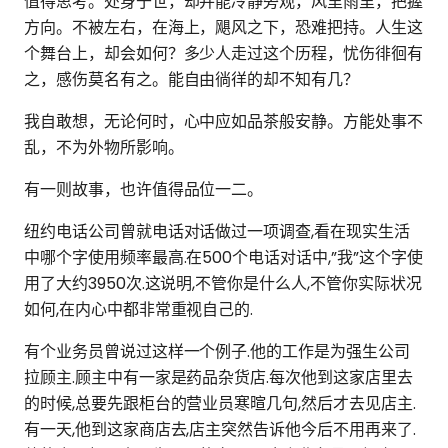
值得思考。处身于世，却并能冷静旁观，风里雨里，把握
方向。不被左右，在海上，飓风之下，恐难把持。人生这
个舞台上，却会如何？多少人走过这个历程，忧伤徘徊有
之，感伤莫名有之。能自由徜徉的却不知有几？
我自敢想，无论何时，心中应如品茶般安静。方能处事不
乱，不为外物所影响。
有一则故事，也许值得品位一二。
纽约电话公司曾就电话对话做过一项调查,看在现实生活
中哪个字使用频率最高.在500个电话对话中,”我”这个字使
用了大约3950次.这说明,不管你是什么人,不管你实际状况
如何,在内心中都非常重视自己的.
有个业务员曾说过这样一个例子.他的工作是为强生公司
拉顾主.顾主中有一家是药品杂货店.每次他到这家店里去
的时候,总要先跟柜台的营业员寒暄几句,然后才去见店主.
有一天,他到这家商店去,店主突然告诉他今后不用再来了.