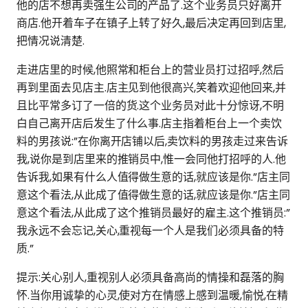
他的店不想再卖强生公司的产品了.这个业务员只好离开
商店.他开着车子在镇子上转了好久,最后决定再回到店里,
把情况说清楚.
走进店里的时候,他照常和柜台上的营业员打过招呼,然后
再到里面去见店主.店主见到他很高兴,笑着欢迎他回来,并
且比平常多订了一倍的货.这个业务员对此十分惊讶,不明
白自己离开店后发生了什么事.店主指着柜台上一个卖饮
料的男孩说:”在你离开店铺以后,卖饮料的男孩走过来告诉
我,说你是到店里来的推销员中,惟一会同他打招呼的人.他
告诉我,如果有什么人值得做生意的话,就应该是你.”店主同
意这个看法,从此成了值得做生意的话,就应该是你.”店主同
意这个看法,从此成了这个推销员最好的雇主.这个推销员:”
我永远不会忘记,关心,重视每一个人是我们必须具备的特
质.”
提示:关心别人,重视别人必须具备高尚的情操和磊落的胸
怀.当你用诚挚的心灵,使对方在情感上感到温暖,愉悦,在精