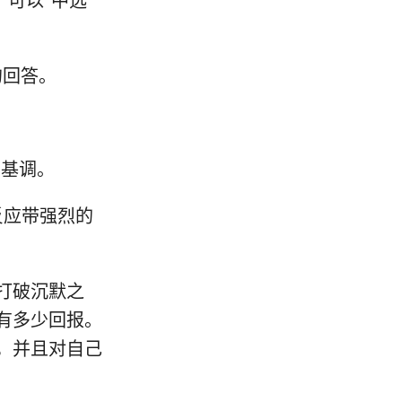
“可以”中选
的回答。
的基调。
反应带强烈的
打破沉默之
有多少回报。
，并且对自己