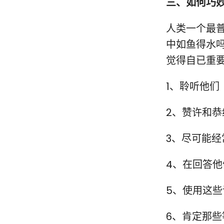
三、如何巧
人类一个最
中如鱼得水
觉得自已重
1、聆听他们
2、赞许和恭
3、尽可能
4、在回答
5、使用这些
6、肯定那些