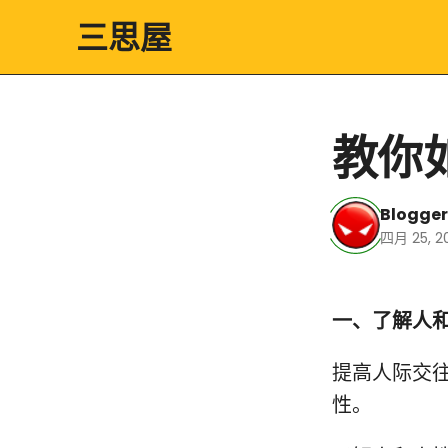
三思屋
教你
Blogger
四月 25, 2
一、了解人
提高人际交
性。