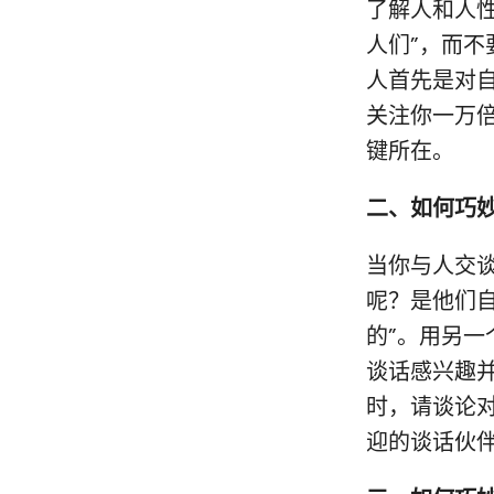
了解人和人性
人们”，而
人首先是对
关注你一万倍
键所在。
二、如何巧
当你与人交
呢？是他们
的”。用另一
谈话感兴趣
时，请谈论
迎的谈话伙