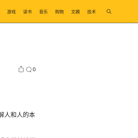
游戏
读书
音乐
购物
文摘
技术
0
解人和人的本