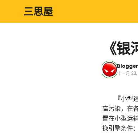
三思屋
《银
Blogger
十一月 23,
『小型运输
高污染，在
置在小型运
换引擎条件