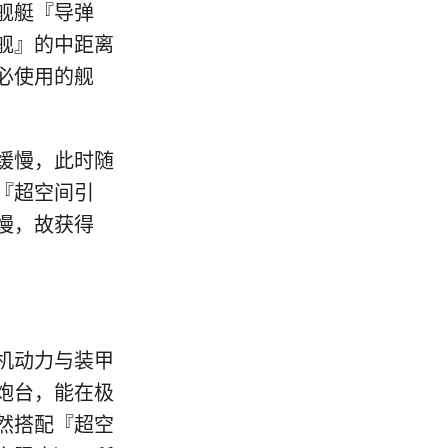
舰艇『导弹
舰』的中距离
必使用的舰
缓慢，此时随
『超空间引
慢，故获得
机动力与装甲
炮台，能在极
然搭配『超空