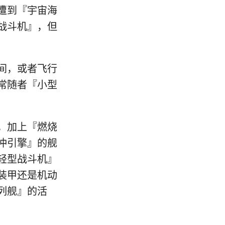
遭到『宇宙海
战斗机』，但
间，或者飞行
常随者『小型
，加上『燃烧
冲引擎』的舰
轻型战斗机』
装甲还是机动
列舰』的活