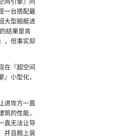
空间引擎』问
是一台搭配最
超大型舰艇进
验的结果是肯
』，但事实却
现在『超空间
擎』小型化，
让进攻方一直
建筑的性能，
一直无法让导
，并且舰上装