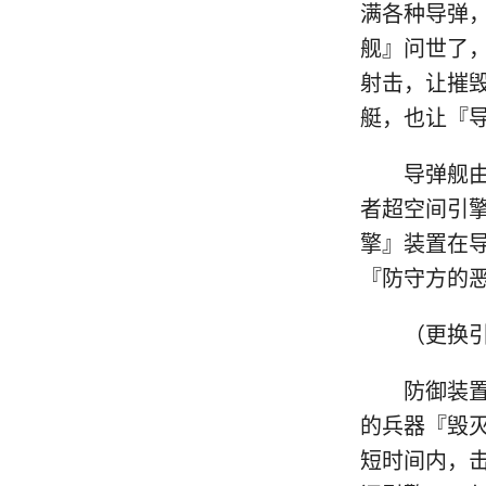
满各种导弹
舰』问世了
射击，让摧
艇，也让『
导弹舰由于
者超空间引
擎』装置在
『防守方的
（更换引擎
防御装置？
的兵器『毁
短时间内，