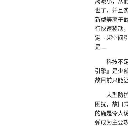
离减小，从
世了，并且
新型等离子
行快速移动
定『超空间
是……
科技不足加
引擎』是少
故目前只能
大型防护盾
困扰，故旧
的确是令人
弹成为主要