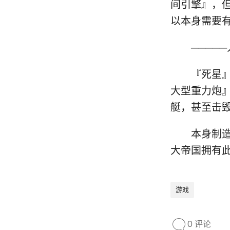
间引擎』，
以本身需要
─────人
『死星』，
大型重力炮
艇，甚至击
本身制造成
大帝国拥有
游戏
0 评论