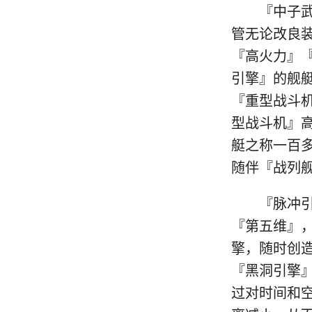
『中子武器
管无论改良
『高火力』
引擎』的舰
『重型战斗
0
型战斗机』
艇之称一百
随伴『战列舰
『脉冲引擎
『第五维』
擎，随时创
『黑洞引擎
过对时间和