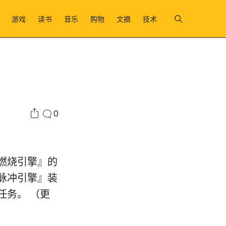
游戏
读书
音乐
购物
文摘
技术
0
燃烧引擎』的
脉冲引擎』装
任务。 （更