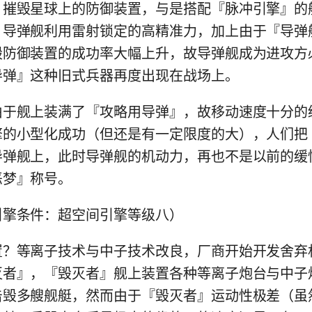
，摧毁星球上的防御装置，与是搭配『脉冲引擎』的
，导弹舰利用雷射锁定的高精准力，加上由于『导弹
毁防御装置的成功率大幅上升，故导弹舰成为进攻方
导弹』这种旧式兵器再度出现在战场上。
舰上装满了『攻略用导弹』，故移动速度十分的
擎的小型化成功（但还是有一定限度的大），人们把
导弹舰上，此时导弹舰的机动力，再也不是以前的缓
恶梦』称号。
条件：超空间引擎等级八）
等离子技术与中子技术改良，厂商开始开发舍弃
灭者』，『毁灭者』舰上装置各种等离子炮台与中子
击毁多艘舰艇，然而由于『毁灭者』运动性极差（虽