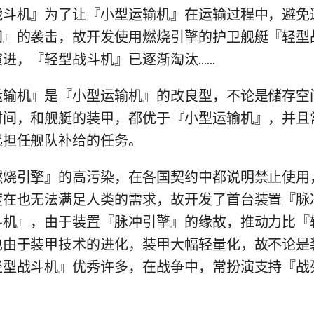
机』为了让『小型运输机』在运输过程中，避免
国』的袭击，故开发使用燃烧引擎的护卫舰艇『轻型
进，『轻型战斗机』已逐渐淘汰……
机』是『小型运输机』的改良型，不论是储存空
时间，和舰艇的装甲，都优于『小型运输机』，并且
起担任舰队补给的任务。
引擎』的高污染，在各国契约中都说明禁止使用
度在也无法满足人类的需求，故开发了首台装置『脉
斗机』，由于装置『脉冲引擎』的缘故，推动力比『
也由于装甲技术的进化，装甲大幅轻量化，故不论是
轻型战斗机』优秀许多，在战争中，常扮演支持『战