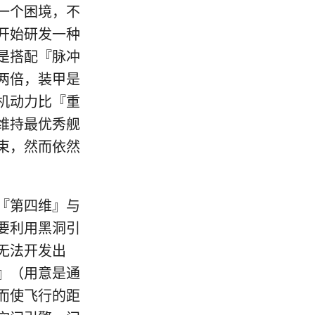
一个困境，不
开始研发一种
是搭配『脉冲
两倍，装甲是
机动力比『重
维持最优秀舰
束，然而依然
『第四维』与
要利用黑洞引
无法开发出
』（用意是通
而使飞行的距