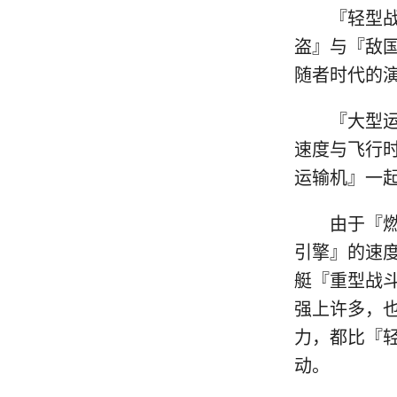
『轻型战斗
盗』与『敌
随者时代的演
『大型运输
速度与飞行
运输机』一
由于『燃烧
引擎』的速
艇『重型战
强上许多，
力，都比『
动。