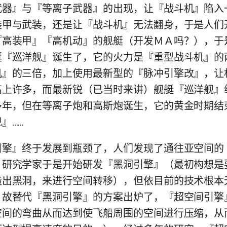
』与『等离子武器』的出现，让『战斗机』陷入
装甲与武装，还是让『战斗机』无法翻身，于是人们
『高装甲』『高机动』的舰艇（开发ＭＡ吗？），于
艇『巡洋舰』诞生了，它的火力是『重型战斗机』的
机』的三倍，加上使用最新型的『脉冲引擎改』，让
高上许多，而最新锐（已当时来讲）舰艇『巡洋舰』
多年，但在等离子炮和高斯炮诞生，它的黄金时期结
』……
』终于发展到瓶颈了，人们发现了通往亚空间的
，研究学家于是开始研发『黑洞引擎』（最初构想是
造出黑洞，来进行空间转移），但依目前的技术根本
』故替代『黑洞引擎』的方案出炉了，『超空间引擎
空间的弯曲从而达到使飞船周围的空间进行压缩，从