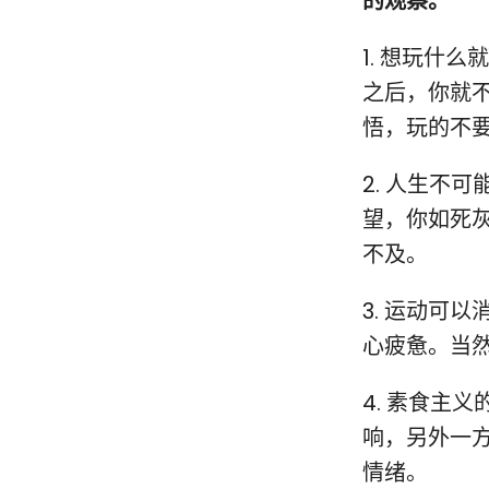
的观察。
1. 想玩什
之后，你就
悟，玩的不
2. 人生不
望，你如死
不及。
3. 运动可
心疲惫。当
4. 素食主
响，另外一
情绪。