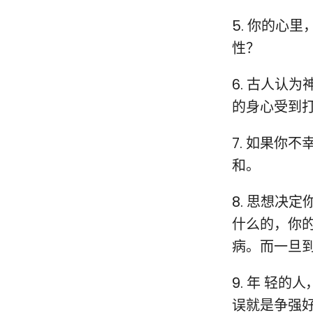
5. 你的心
性？
6. 古人认
的身心受到
7. 如果你
和。
8. 思想决
什么的，你
病。而一旦
9. 年 轻
误就是争强