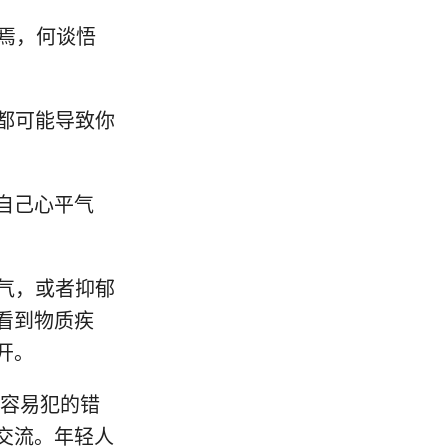
在焉，何谈悟
想都可能导致你
自己心平气
生气，或者抑郁
看到物质疾
开。
人容易犯的错
交流。年轻人