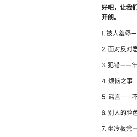
好吧，让我
开朗。
1. 被人羞
2. 面对反
3. 犯错—
4. 烦恼之
5. 谣言—
6. 别人的
7. 坐冷板