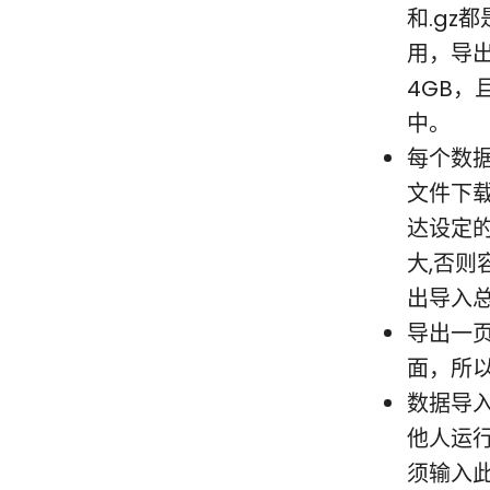
和.gz
用，导
4GB
中。
每个数据文
文件下
达设定
大,否
出导入
导出一
面，所
数据导
他人运行
须输入