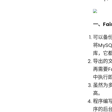
一、Fa
可以备份
将MyS
库，它
导出的
再需要F
中执行
虽然为
高。
程序编
序的后