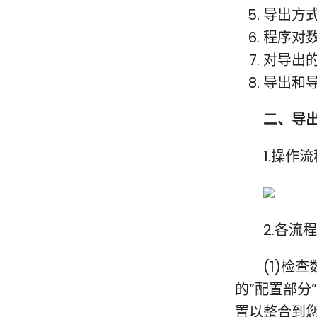
导出方
程序对
对导出
导出和
二、导
1.操作流
2.各流程
(1)检查
的”配置部分
置以整合到