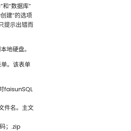
和”数据库”
创建”的选项
只提示出错而
到本地硬盘。
表单。该表单
isunSQL
行文件名。主文
；.zip