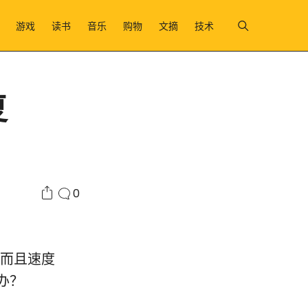
游戏
读书
音乐
购物
文摘
技术
复
0
便而且速度
办？