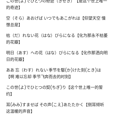
この世(よ)でひとつの奇迹（きせき）【是这个世上唯一
的奇迹】
空（そら）あおげば いつでもあこがれは【仰望天空 憧
憬总是】
枯（だ）れない花（はな）びらになる【化为那永不枯萎
的花瓣】
明日（あす）への花（はな）びらになる【化作那洒向明
日的花瓣】
ああ 忘（わす）れない 季节を駆(か)けた刻(とき)は
【啊 难以忘却 季节飞奔而去的时刻】
この世(よ)でひとつの契(ちぎ)り【这个世上唯一的誓
约】
耳(みみ)すませば その声(こえ)あたたかく【侧耳倾听
这温暖的声音】