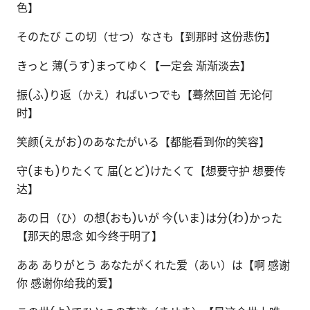
色】
そのたび この切（せつ）なさも【到那时 这份悲伤】
きっと 薄(うす)まってゆく【一定会 渐渐淡去】
振(ふ)り返（かえ）ればいつでも【蓦然回首 无论何
时】
笑颜(えがお)のあなたがいる【都能看到你的笑容】
守(まも)りたくて 届(とど)けたくて【想要守护 想要传
达】
あの日（ひ）の想(おも)いが 今(いま)は分(わ)かった
【那天的思念 如今终于明了】
ああ ありがとう あなたがくれた爱（あい）は【啊 感谢
你 感谢你给我的爱】