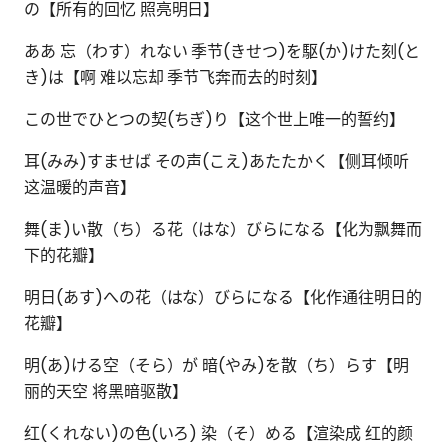
の【所有的回忆 照亮明日】
ああ 忘（わす）れない 季节(きせつ)を駆(か)けた刻(と
き)は【啊 难以忘却 季节飞奔而去的时刻】
この世でひとつの契(ちぎ)り【这个世上唯一的誓约】
耳(みみ)すませば その声(こえ)あたたかく【侧耳倾听
这温暖的声音】
舞(ま)い散（ち）る花（はな）びらになる【化为飘舞而
下的花瓣】
明日(あす)への花（はな）びらになる【化作通往明日的
花瓣】
明(あ)ける空（そら）が 暗(やみ)を散（ち）らす【明
丽的天空 将黑暗驱散】
红(くれない)の色(いろ) 染（そ）める【渲染成 红的颜