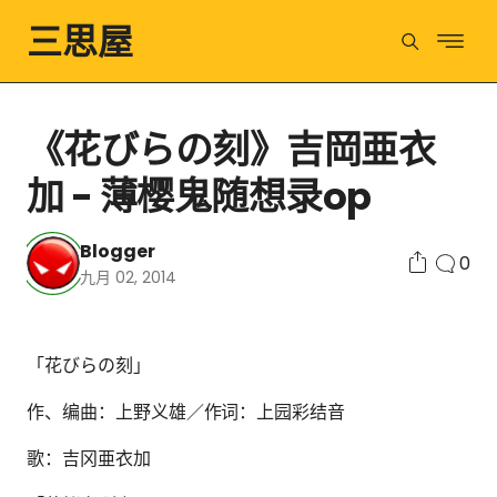
三思屋
《花びらの刻》吉岡亜衣
加 - 薄樱鬼随想录op
Blogger
0
九月 02, 2014
「花びらの刻」
作、编曲：上野义雄／作词：上园彩结音
歌：吉冈亜衣加