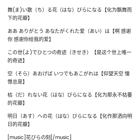
舞(ま)い散（ち）る花（はな）びらになる【化为飘舞而
下的花瓣】
ああ ありがとう あなたがくれた爱（あい）は【啊 感谢
你 感谢你给我的爱】
この世(よ)でひとつの奇迹（きせき）【是这个世上唯一
的奇迹】
空（そら）あおげば いつでもあこがれは【仰望天空 憧
憬总是】
枯（だ）れない花（はな）びらになる【化为那永不枯萎
的花瓣】
明日（あす）への花（はな）びらになる【化作那洒向明
日的花瓣】
[music]花びらの刻[/music]