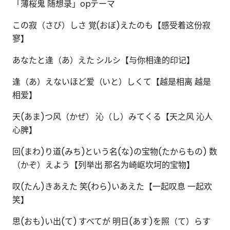
「薄桜鬼 随想录」opテーマ
この寂（さび）しさ 覚(おぼ)えたのも【感受着这份寂
寥】
あなたと逢（あ）えた シルシ【与你相逢的印记】
逢（あ）えないほど爱（いと）しくて【越是相离 越是
相爱】
天(あま)つ风（かぜ） 沁（し）みてくる【天之风 沁人
心脾】
回(まわ)り道(みち)という名(な)の宝物(たからもの) 数
（かぞ）えよう【列举出 那名为崎岖坎坷的宝物】
叹(たん)きあえた 笑(わら)いあえた【一起叹息 一起欢
笑】
思(おも)い出(て) すべてが 明日(あす)を照（て）らす