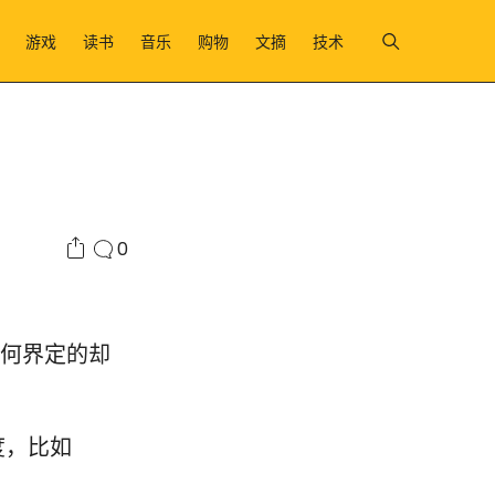
游戏
读书
音乐
购物
文摘
技术
0
如何界定的却
度，比如