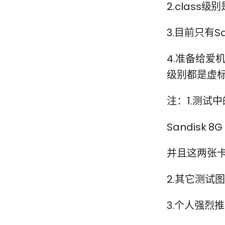
2.clas
3.目前只有
4.准备给爱机
级别都是虚标
注：1.测试中的
Sandisk 
并且这两张
2.其它测试
3.个人强烈推