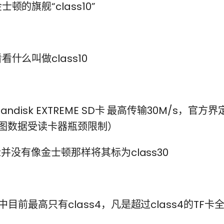
顿的旗舰“class10”
什么叫做class10
ndisk EXTREME SD卡 最高传输30M/s，官方界
0（此图数据受读卡器瓶颈限制）
sk并没有像金士顿那样将其标为class30
域中目前最高只有class4，凡是超过class4的TF