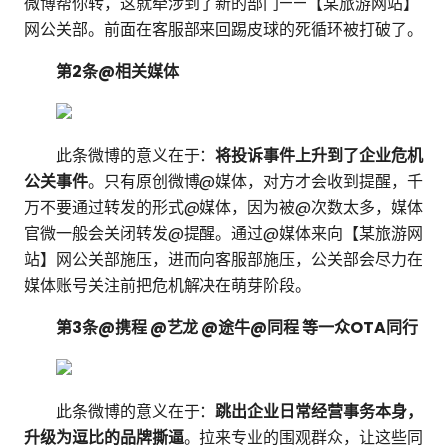
微博帮你转，这就牵涉到了新的部门——【某旅游网站】
网公关部。前面在客服部来回踢皮球的死循环被打破了。
第2条@相关媒体
此条微博的意义在于：
将投诉事件上升到了企业危机
公关事件
。只有原创微博@媒体，对方才会收到提醒，千
万不要通过转发的形式@媒体，因为被@次数太多，媒体
官微一般会关闭转发@提醒。通过@媒体来向【某旅游网
站】网公关部施压，进而向客服部施压，公关部会尽力在
媒体账号关注前把危机解决在萌芽阶段。
第3条@携程 @艺龙 @途牛@同程 等一众OTA同行
此条微博的意义在于：
跳出企业日常经营事务本身，
升级为逗比的品牌撕逼
。拉来专业的围观群众，让这些同