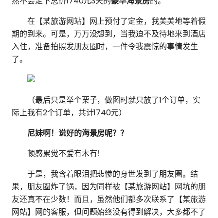
然不会定下总价1740元3天的
豪华海景房
的。
在【某旅游网站】网上预付了定金，我美美地等着假
期的到来。可是，万万没想到，当我迫不及待地来到酒店
入住，准备拍照发朋友圈时，一件令我震惊的事情发生
了。
（最后只是举个栗子，做图时就只放了1个订单，实
际上我有2个订单，共计1740元）
尼妹啊！说好的海景房呢？？
顿感累觉不爱有木有！
于是，我含着眼泪把悲惨的身世发到了朋友圈。结
果，朋友圈炸了锅，因为同样被【某旅游网站】网坑的朋
友还真不在少数！而且，虽然他们都多次联系了【某旅游
网站】网的客服，但问题始终没有得到解决，大多都不了