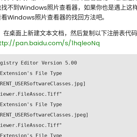
找不到Windows照片查看器，如果你也是遇上这
看Windows照片查看器的找回方法吧。
在桌面上新建文本文档，然后复制以下注册表代码
ttp://pan.baidu.com/s/1hqleoNq
egistry Editor Version 5.00 
 Extension's File Type 
RRENT_USERSoftwareClasses.jpg] 
Viewer.FileAssoc.Tiff" 
 Extension's File Type 
RRENT_USERSoftwareClasses.jpeg] 
Viewer.FileAssoc.Tiff" 
 Extension's File Type 