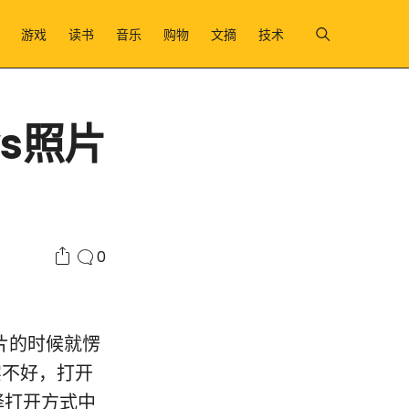
游戏
读书
音乐
购物
文摘
技术
ws照片
0
片的时候就愣
实不好，打开
择打开方式中