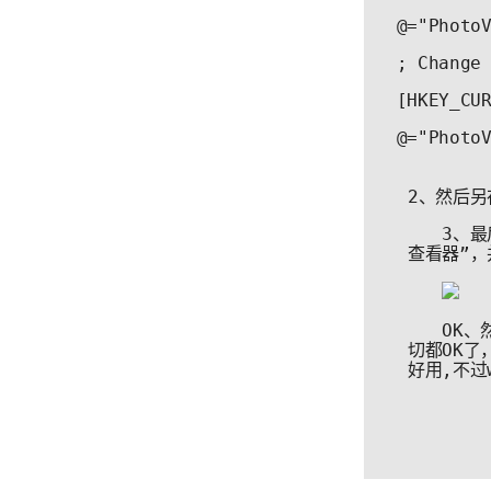
 @="Photo
 ; Change
 [HKEY_CU
 @="Photo
2、然后另
　　3、最
查看器”，
　　OK、
切都OK了
好用,不过w