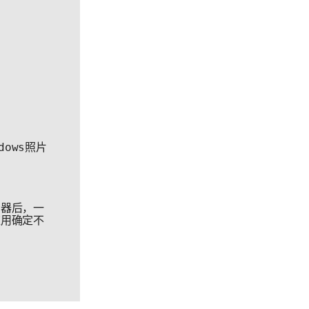
ows照片
看器后，一
应用确定不