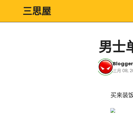
三思屋
男士
Blogger
三月 08, 2
买来装饭盒
男士单肩小背包