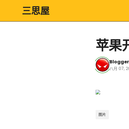
三思屋
苹果
Blogger
八月 07, 2
苹果开发者许可协
议调侃
图片