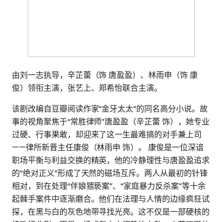
由刘一志执导，辛芷蕾（饰 唐盈盈）、林雨申（饰 康
俊）领衔主演，张艺上、郑希怡联合主演。
该剧改编自豆瓣阅读作家“金牙太太”的同名高分小说。故
事的视角聚焦于“常胜律师”唐盈盈（辛芷蕾 饰），她专业
过硬、行事果敢，却迎来了这一生最难搞的对手兼上司
——律所新晋主任康俊（林雨申 饰）。 康俊是一位深谙
职场平衡与利益交换的精英，他的冷静理性与唐盈盈追求
的“绝对正义”形成了天然的磁场互斥。两人从最初的针锋
相对，到在处理“伴娘猥亵案”、“家庭暴力反杀案”等十余
起棘手案件中逐渐磨合。他们在法理与人情的边缘疯狂试
探，在黑与白的灰色地带寻找光亮。这不仅是一部硬核的