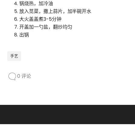
锅烧热，加冷油
放入苋菜，撒上蒜片，加半碗开水
大火盖盖煮3-5分钟
开盖加一勺盐，翻炒均匀
出锅
手艺
0 评论