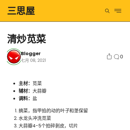
三思屋
清炒苋菜
Blogger
0
七月 08, 2021
主材：
苋菜
辅材：
大蒜瓣
调料：
盐
摘菜，指甲掐的动的叶子和茎保留
水龙头冲洗苋菜
大蒜瓣4-5个拍碎剝皮，切片