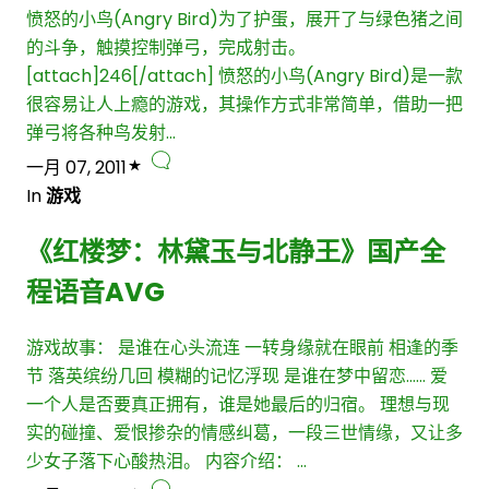
愤怒的小鸟(Angry Bird)为了护蛋，展开了与绿色猪之间
的斗争，触摸控制弹弓，完成射击。
[attach]246[/attach] 愤怒的小鸟(Angry Bird)是一款
很容易让人上瘾的游戏，其操作方式非常简单，借助一把
弹弓将各种鸟发射…
一月 07, 2011
In
游戏
《红楼梦：林黛玉与北静王》国产全
程语音AVG
游戏故事： 是谁在心头流连 一转身缘就在眼前 相逢的季
节 落英缤纷几回 模糊的记忆浮现 是谁在梦中留恋…… 爱
一个人是否要真正拥有，谁是她最后的归宿。 理想与现
实的碰撞、爱恨掺杂的情感纠葛，一段三世情缘，又让多
少女子落下心酸热泪。 内容介绍： …