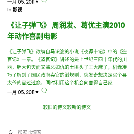
一月 05, 2011
In
影视
《让子弹飞》 周润发、葛优主演2010
年动作喜剧电影
《让子弹飞》改编自马识途的小说《夜谭十记》中的《盗
官记》一章。《盗官记》讲述的是上世纪三四十年代的川
西，胆大包天而又嫉恶如仇的土匪头子王大麻子，机缘凑
巧了解到了国民政府卖官的潜规则，突发奇想决定买个县
太爷的官过过瘾，同时利用这个机会向害得自己家…
一月 05, 2011
较旧的博文
较新的博文