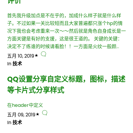
评价
首先我升级加点是不在乎的，加成什么样子就是什么样
子。不过如果一关比较短而且大家普遍都只涨个hp的情
况下我也会考虑重来一次～～然后就是角色自身成长是一
方面关键是有好的支援，这是很王道的。 关键的关键：
决定不了练谁的时候请看脸！！一方面是火纹一般颜…
五月 10, 2019
In
技术
QQ设置分享自定义标题，图标，描述
等卡片式分享样式
在header中定义
五月 09, 2019
In
技术