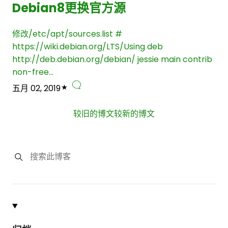
Debian8更换官方源
修改/etc/apt/sources.list #
https://wiki.debian.org/LTS/Using deb
http://deb.debian.org/debian/ jessie main contrib
non-free…
五月 02, 2019
较旧的博文
较新的博文