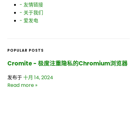
- 友情链接
二月 2017
21
- 关于我们
一月 2017
18
- 爱发电
十二月 2016
11
十月 2016
7
九月 2016
17
八月 2016
20
七月 2016
10
POPULAR POSTS
六月 2016
3
Cromite - 极度注重隐私的Chromium浏览器
五月 2016
12
四月 2016
15
发布于
十月 14, 2024
三月 2016
27
Read more »
二月 2016
32
一月 2016
9
随身WiFi折腾指南: 解锁、刷机与DIY
十二月 2015
5
十一月 2015
5
发布于
五月 29, 2023
十月 2015
1
Read more »
九月 2015
4
八月 2015
3
常用的国内外延迟测速链接