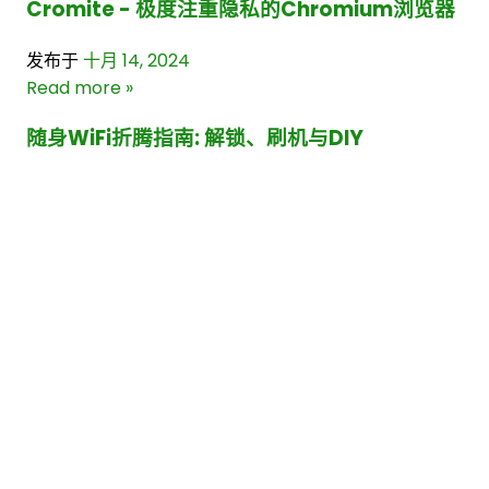
Cromite - 极度注重隐私的Chromium浏览器
八月 2016
20
七月 2016
10
发布于
十月 14, 2024
六月 2016
3
Read more »
五月 2016
12
四月 2016
15
随身WiFi折腾指南: 解锁、刷机与DIY
三月 2016
27
二月 2016
32
发布于
五月 29, 2023
一月 2016
9
Read more »
十二月 2015
5
十一月 2015
5
男士单肩小背包
十月 2015
1
九月 2015
4
发布于
三月 08, 2016
八月 2015
3
Read more »
七月 2015
18
四月 2015
4
《那些年我们一起追过的手机》
三月 2015
2
十一月 2014
4
发布于
七月 31, 2012
十月 2014
1
Read more »