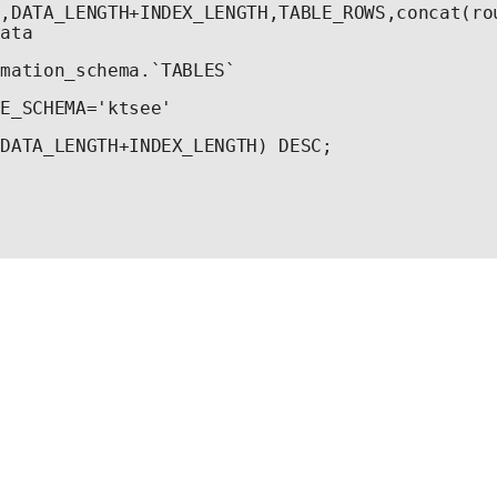
,DATA_LENGTH+INDEX_LENGTH,TABLE_ROWS,concat(ro
data 
rmation_schema.`TABLES`
LE_SCHEMA='ktsee'
(DATA_LENGTH+INDEX_LENGTH) DESC;