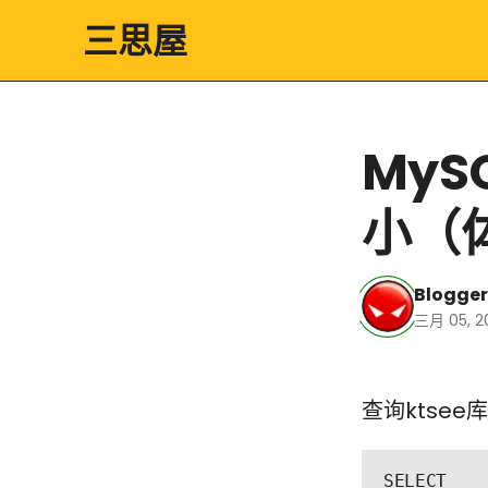
三思屋
My
小（
Blogger
三月 05, 2
MySQL查看每个
表占用的空间大小
（体积）
查询ktse
SELECT 