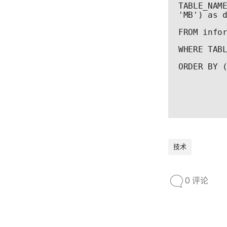
TABLE_NAME
'MB') as 
FROM info
0
WHERE TAB
ORDER BY 
技术
0 评论