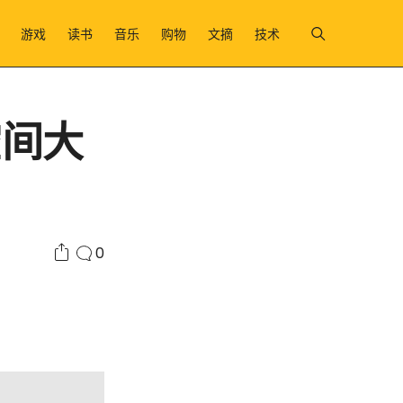
游戏
读书
音乐
购物
文摘
技术
空间大
0